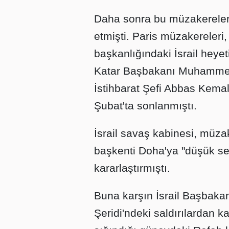
Daha sonra bu müzakereler 
etmişti. Paris müzakereler
başkanlığındaki İsrail heyeti
Katar Başbakanı Muhammed
İstihbarat Şefi Abbas Kemal
Şubat'ta sonlanmıştı.
İsrail savaş kabinesi, müza
başkenti Doha'ya "düşük sev
kararlaştırmıştı.
Buna karşın İsrail Başbak
Şeridi'ndeki saldırılardan k