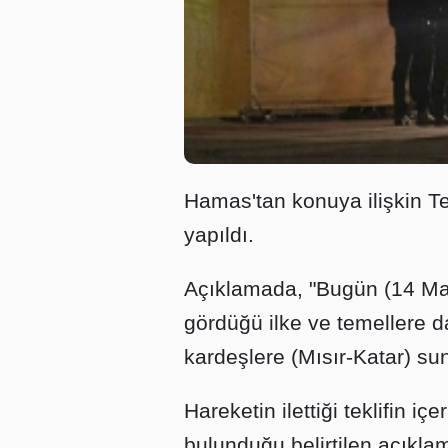
Hamas'tan konuya ilişkin T
yapıldı.
Açıklamada, "Bugün (14 Mart
gördüğü ilke ve temellere d
kardeşlere (Mısır-Katar) sun
Hareketin ilettiği teklifin i
bulunduğu belirtilen açıkla