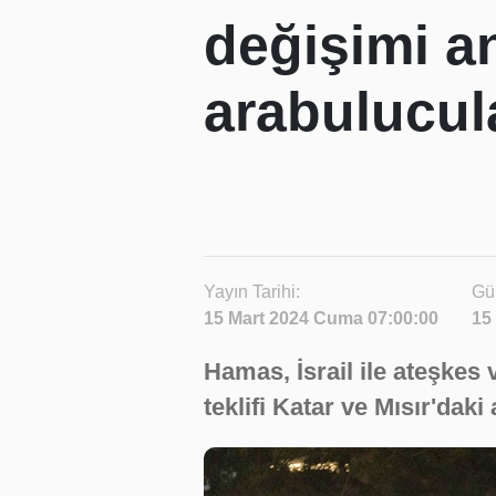
değişimi an
arabulucul
Yayın Tarihi:
Gü
15 Mart 2024 Cuma 07:00:00
15
Hamas, İsrail ile ateşkes 
teklifi Katar ve Mısır'daki