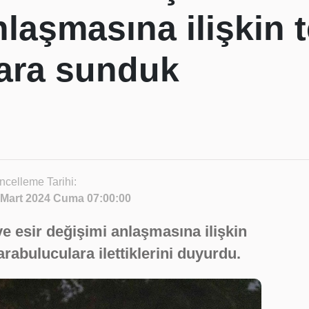
laşmasına ilişkin te
ara sunduk
ncelleme Tarihi:
 Mart 2024 Cuma 07:00:00
ve esir değişimi anlaşmasına ilişkin
 arabuluculara ilettiklerini duyurdu.