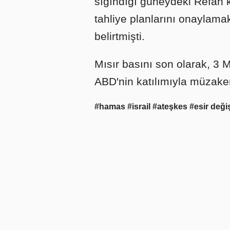
sığındığı güneydeki Refah ke
tahliye planlarını onaylamak
belirtmişti.
Mısır basını son olarak, 3 
ABD'nin katılımıyla müzake
#hamas
#israil
#ateşkes
#esir deği