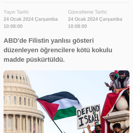
Yayın Tarihi:
Güncelleme Tarihi:
24 Ocak 2024 Çarşamba
24 Ocak 2024 Çarşamba
10:08:00
10:08:00
ABD'de Filistin yanlısı gösteri
düzenleyen öğrencilere kötü kokulu
madde püskürtüldü.