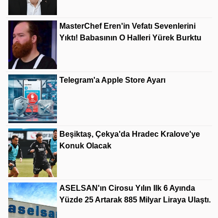
MasterChef Eren'in Vefatı Sevenlerini
Yıktı! Babasının O Halleri Yürek Burktu
Telegram'a Apple Store Ayarı
Beşiktaş, Çekya'da Hradec Kralove'ye
Konuk Olacak
ASELSAN'ın Cirosu Yılın Ilk 6 Ayında
Yüzde 25 Artarak 885 Milyar Liraya Ulaştı.