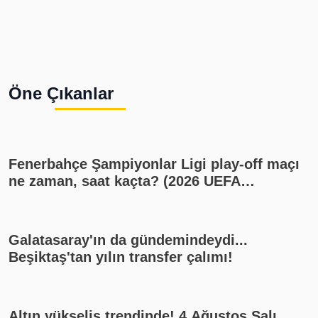
Öne Çıkanlar
Fenerbahçe Şampiyonlar Ligi play-off maçı
ne zaman, saat kaçta? (2026 UEFA
Şampiyonlar Ligi play-off Fenerbahçe -
Sturm Graz maçı, Fenerbahçe muhtemel
11'i)
Galatasaray'ın da gündemindeydi...
Beşiktaş'tan yılın transfer çalımı!
Altın yükseliş trendinde! 4 Ağustos Salı