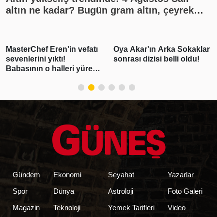
altın ne kadar? Bugün gram altın, çeyrek
altın kaç lira? Gümüş ne kadar oldu? Son
dakika altın fiyatları, güncel alış satış
rakamları, canlı takip
MasterChef Eren'in vefatı
Oya Akar'ın Arka Sokaklar
sevenlerini yıktı!
sonrası dizisi belli oldu!
Babasının o halleri yürek
burktu
Gündem
Ekonomi
Seyahat
Yazarlar
Spor
Dünya
Astroloji
Foto Galeri
Magazin
Teknoloji
Yemek Tarifleri
Video