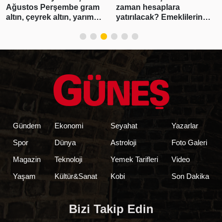
Ağustos Perşembe gram
zaman hesaplara
altın, çeyrek altın, yarım
yatırılacak? Emeklilerin
altın, cumhuriyet altını ne
beklediği haber geldi!
kadar?
Tarih belli oldu
Gündem
Ekonomi
Seyahat
Yazarlar
Spor
Dünya
Astroloji
Foto Galeri
Magazin
Teknoloji
Yemek Tarifleri
Video
Yaşam
Kültür&Sanat
Kobi
Son Dakika
Bizi Takip Edin