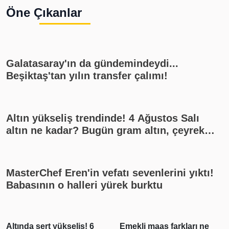
Öne Çıkanlar
Galatasaray'ın da gündemindeydi...
Beşiktaş'tan yılın transfer çalımı!
Altın yükseliş trendinde! 4 Ağustos Salı
altın ne kadar? Bugün gram altın, çeyrek
altın kaç lira? Gümüş ne kadar oldu? Son
dakika altın fiyatları, güncel alış satış
rakamları, canlı takip
MasterChef Eren'in vefatı sevenlerini yıktı!
Babasının o halleri yürek burktu
Altında sert yükseliş! 6
Emekli maaş farkları ne