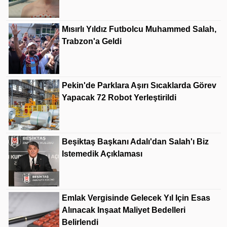
Mısırlı Yıldız Futbolcu Muhammed Salah,
Trabzon'a Geldi
Pekin'de Parklara Aşırı Sıcaklarda Görev
Yapacak 72 Robot Yerleştirildi
Beşiktaş Başkanı Adalı'dan Salah'ı Biz
Istemedik Açıklaması
Emlak Vergisinde Gelecek Yıl Için Esas
Alınacak Inşaat Maliyet Bedelleri
Belirlendi