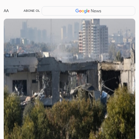
AA
ABONE OL