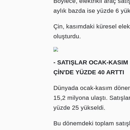
Böylece, elektrikli araç sat
aylık bazda ise yüzde 6 yük
Çin, kasımdaki küresel elekt
oluşturdu.
- SATIŞLAR OCAK-KASIM
ÇİN'DE YÜZDE 40 ARTTI
Dünyada ocak-kasım dönemind
15,2 milyona ulaştı. Satışl
yüzde 25 yükseldi.
Bu dönemdeki toplam satışla