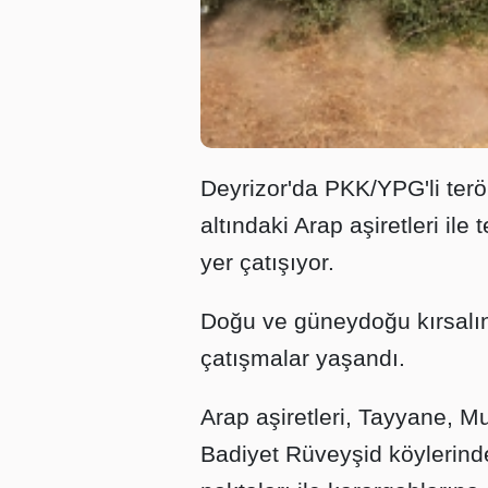
Deyrizor'da PKK/YPG'li terör
altındaki Arap aşiretleri ile
yer çatışıyor.
Doğu ve güneydoğu kırsalın
çatışmalar yaşandı.
Arap aşiretleri, Tayyane, M
Badiyet Rüveyşid köylerind