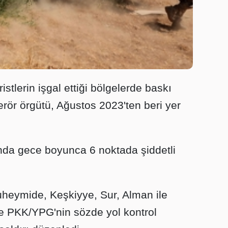
istlerin işgal ettiği bölgelerde baskı
 terör örgütü, Ağustos 2023'ten beri yer
da gece boyunca 6 noktada şiddetli
uheymide, Keşkiyye, Sur, Alman ile
e PKK/YPG'nin sözde yol kontrol