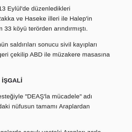
13 Eylül'de düzenledikleri
akka ve Haseke illeri ile Halep'in
m 33 köyü terörden arındırmıştı.
ün saldırıları sonucu sivil kayıpları
geri çekilip ABD ile müzakere masasına
 İŞGALİ
steğiyle "DEAŞ'la mücadele" adı
or'daki nüfusun tamamı Araplardan