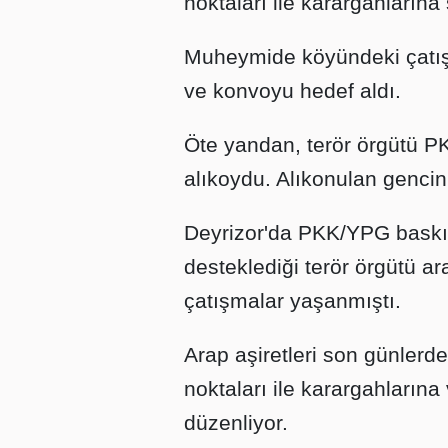
noktaları ile karargahlarına 
Muheymide köyündeki çatışma
ve konvoyu hedef aldı.
Öte yandan, terör örgütü P
alıkoydu. Alıkonulan gencin 
Deyrizor'da PKK/YPG baskısı
desteklediği terör örgütü a
çatışmalar yaşanmıştı.
Arap aşiretleri son günlerd
noktaları ile karargahların
düzenliyor.