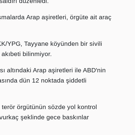
saldırı düzenledi.
larda Arap aşiretleri, örgüte ait araç
KK/YPG, Tayyane köyünden bir sivili
akıbeti bilinmiyor.
 altındaki Arap aşiretleri ile ABD'nin
rasında dün 12 noktada şiddetli
e terör örgütünün sözde yol kontrol
a vurkaç şeklinde gece baskınlar