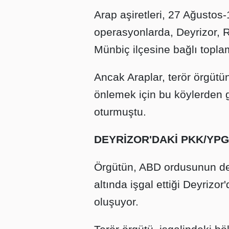
Arap aşiretleri, 27 Ağustos-
operasyonlarda, Deyrizor, R
Münbiç ilçesine bağlı topla
Ancak Araplar, terör örgütün
önlemek için bu köylerden 
oturmuştu.
DEYRİZOR'DAKİ PKK/YPG
Örgütün, ABD ordusunun de
altında işgal ettiği Deyriz
oluşuyor.