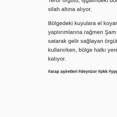
Terör örgütü, işgalindeki bö
silah altına alıyor.
Bölgedeki kuyulara el koyar
yaptırımlarına rağmen Şam 
satarak gelir sağlayan örgüt,
kullanırken, bölge halkı ye
kalıyor.
#arap aşiretleri
#deyrizor
#pkk
#yp