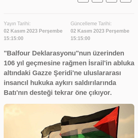
Yayın Tarihi:
Güncelleme Tarihi:
02 Kasım 2023 Perşembe
02 Kasım 2023 Perşembe
15:15:00
15:15:00
"Balfour Deklarasyonu"nun üzerinden
106 yıl geçmesine rağmen İsrail'in abluka
altındaki Gazze Şeridi'ne uluslararası
insancıl hukuka aykırı saldırılarında
Batı'nın desteği tekrar öne çıkıyor.