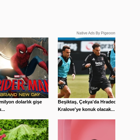
Native Ads By Pigeoon
milyon dolarlık gişe
Beşiktaş, Çekya'da Hradec
...
Kralove'ye konuk olacak...