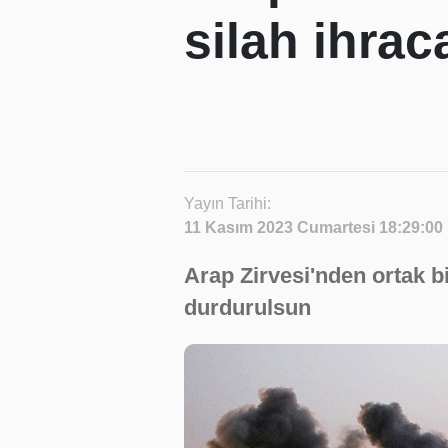
silah ihrac
Yayın Tarihi:
11 Kasım 2023 Cumartesi 18:29:00
Arap Zirvesi'nden ortak bild
durdurulsun