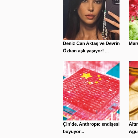
Deniz Can Aktaş ve Devrim
Maru
Özkan aşk yaşıyor! ...
Çin'de, Anthropıc endişesi
Altı
büyüyor...
Ağu