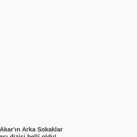
Akar'ın Arka Sokaklar
sı dizisi belli oldu!