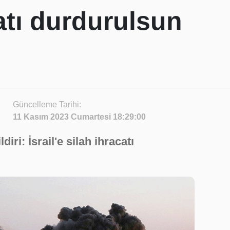
atı durdurulsun
Güncelleme Tarihi:
11 Kasım 2023 Cumartesi 18:29:00
iri: İsrail'e silah ihracatı