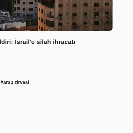
iri: İsrail'e silah ihracatı
ı
#arap zirvesi