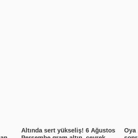
Altında sert yükseliş! 6 Ağustos
Oya 
tan
Perşembe gram altın, çeyrek
sonra