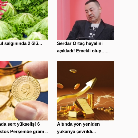
l salgınında 2 ölü...
Serdar Ortaç hayalini
açıkladı! Emekli olup…...
nda sert yükseliş! 6
Altında yön yeniden
stos Perşembe gram ...
yukarıya çevrildi...