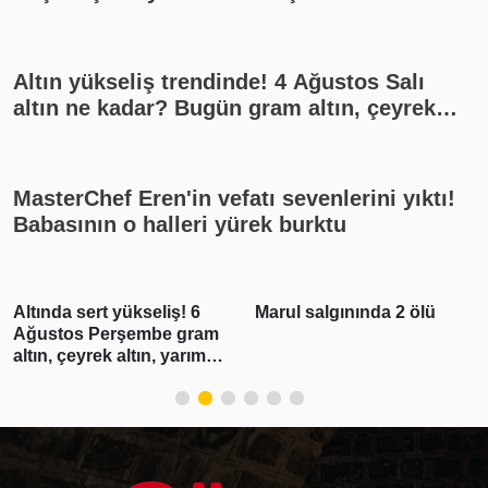
Altın yükseliş trendinde! 4 Ağustos Salı
altın ne kadar? Bugün gram altın, çeyrek
altın kaç lira? Gümüş ne kadar oldu? Son
dakika altın fiyatları, güncel alış satış
rakamları, canlı takip
MasterChef Eren'in vefatı sevenlerini yıktı!
Babasının o halleri yürek burktu
Altında sert yükseliş! 6
Marul salgınında 2 ölü
Ağustos Perşembe gram
altın, çeyrek altın, yarım
altın, cumhuriyet altını ne
kadar?