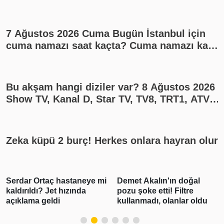
7 Ağustos 2026 Cuma Bugün İstanbul için
cuma namazı saat kaçta? Cuma namazı kaç
rekat? En güzel cuma mesajları
Bu akşam hangi diziler var? 8 Ağustos 2026
Show TV, Kanal D, Star TV, TV8, TRT1, ATV
yayın akışı
Zeka küpü 2 burç! Herkes onlara hayran olur
ar Ortaç hastaneye mi
Demet Akalın'ın doğal
Gabar
rıldı? Jet hızında
pozu şoke etti! Filtre
üreti
lama geldi
kullanmadı, olanlar oldu
ulaşa