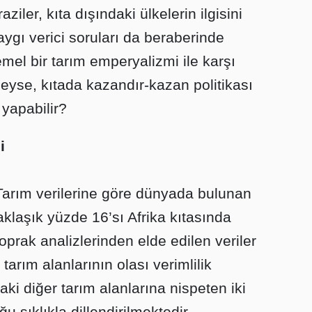
iler, kıta dışındaki ülkelerin ilgisini
ygı verici soruları da beraberinde
temel bir tarım emperyalizmi ile karşı
leyse, kıtada kazandır-kazan politikası
 yapabilir?
i
 Tarım verilerine göre dünyada bulunan
yaklaşık yüzde 16’sı Afrika kıtasında
toprak analizlerinden elde edilen veriler
tarım alanlarının olası verimlilik
i diğer tarım alanlarına nispeten iki
u sıklıkla dillendirilmektedir.