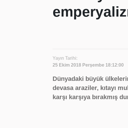
emperyali
Yayın Tarihi:
25 Ekim 2018 Perşembe 18:12:00
Dünyadaki büyük ülkelerin
devasa araziler, kıtayı m
karşı karşıya bırakmış d