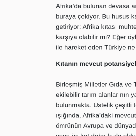
Afrika’da bulunan devasa araz
buraya çekiyor. Bu husus ka
getiriyor: Afrika kıtası muh
karşıya olabilir mi? Eğer öy
ile hareket eden Türkiye ne
Kıtanın mevcut potansiyel
Birleşmiş Milletler Gıda ve
ekilebilir tarım alanlarının 
bulunmakta. Üstelik çeşitli 
ışığında, Afrika’daki mevcut 
ömrünün Avrupa ve dünyadak
veya üç kat daha fazla olduğ