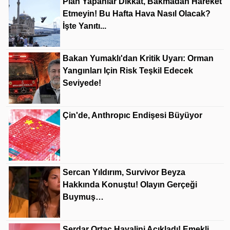
Plan Yapanlar Dikkat, Bakmadan Hareket
Etmeyin! Bu Hafta Hava Nasıl Olacak?
İşte Yanıtı...
Bakan Yumaklı'dan Kritik Uyarı: Orman
Yangınları Için Risk Teşkil Edecek
Seviyede!
Çin'de, Anthropıc Endişesi Büyüyor
Sercan Yıldırım, Survivor Beyza
Hakkında Konuştu! Olayın Gerçeği
Buymuş…
Serdar Ortaç Hayalini Açıkladı! Emekli