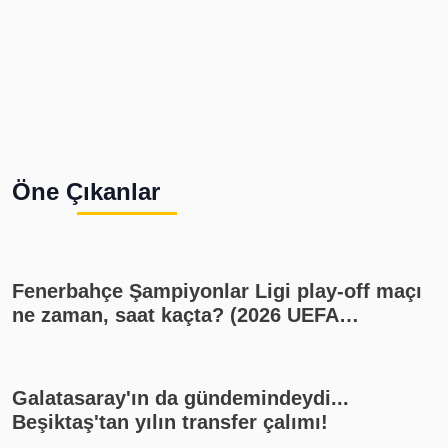
Öne Çıkanlar
Fenerbahçe Şampiyonlar Ligi play-off maçı
ne zaman, saat kaçta? (2026 UEFA
Şampiyonlar Ligi play-off Fenerbahçe -
Sturm Graz maçı, Fenerbahçe muhtemel
11'i)
Galatasaray'ın da gündemindeydi...
Beşiktaş'tan yılın transfer çalımı!