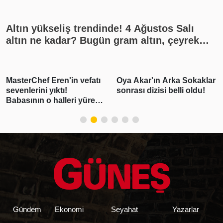
Altın yükseliş trendinde! 4 Ağustos Salı
altın ne kadar? Bugün gram altın, çeyrek
altın kaç lira? Gümüş ne kadar oldu? Son
dakika altın fiyatları, güncel alış satış
rakamları, canlı takip
MasterChef Eren'in vefatı
Oya Akar'ın Arka Sokaklar
sevenlerini yıktı!
sonrası dizisi belli oldu!
Babasının o halleri yürek
burktu
Gündem
Ekonomi
Seyahat
Yazarlar