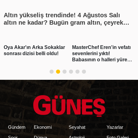
Altın yükseliş trendinde! 4 Ağustos Salı
altın ne kadar? Bugün gram altın, çeyrek
altın kaç lira? Gümüş ne kadar oldu? Son
dakika altın fiyatları, güncel alış satış
rakamları, canlı takip
MasterChef Eren'in vefatı
"Pişmanım bir daha
sevenlerini yıktı!
kullanmayacağım"
Babasının o halleri yürek
demişti! Erdal
burktu
Beşikçioğlu'nun esrar
testi pozitif çıktı
Gündem
Ekonomi
Seyahat
Yazarlar
Spor
Dünya
Astroloji
Foto Galeri