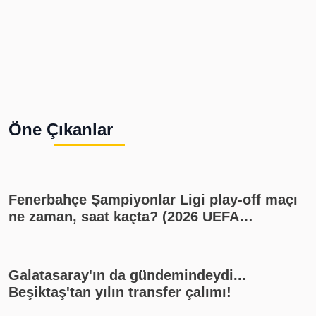
Öne Çıkanlar
Fenerbahçe Şampiyonlar Ligi play-off maçı
ne zaman, saat kaçta? (2026 UEFA
Şampiyonlar Ligi play-off Fenerbahçe -
Sturm Graz maçı, Fenerbahçe muhtemel
11'i)
Galatasaray'ın da gündemindeydi...
Beşiktaş'tan yılın transfer çalımı!