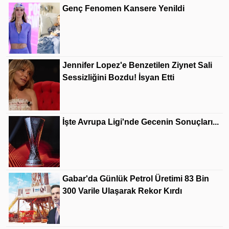
Genç Fenomen Kansere Yenildi
Jennifer Lopez'e Benzetilen Ziynet Sali
Sessizliğini Bozdu! İsyan Etti
İşte Avrupa Ligi'nde Gecenin Sonuçları...
Gabar'da Günlük Petrol Üretimi 83 Bin
300 Varile Ulaşarak Rekor Kırdı