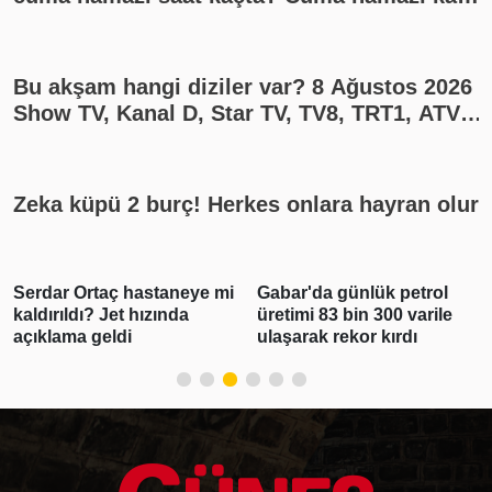
rekat? En güzel cuma mesajları
Bu akşam hangi diziler var? 8 Ağustos 2026
Show TV, Kanal D, Star TV, TV8, TRT1, ATV
yayın akışı
Zeka küpü 2 burç! Herkes onlara hayran olur
Serdar Ortaç hastaneye mi
Gabar'da günlük petrol
kaldırıldı? Jet hızında
üretimi 83 bin 300 varile
açıklama geldi
ulaşarak rekor kırdı