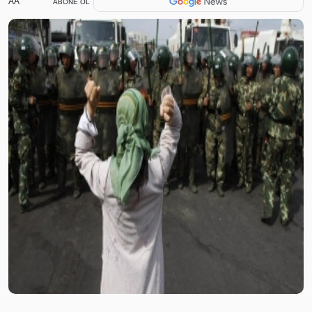
AA
ABONE OL