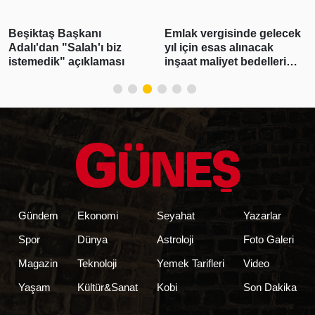
Beşiktaş Başkanı
Emlak vergisinde gelecek
Adalı'dan "Salah'ı biz
yıl için esas alınacak
istemedik" açıklaması
inşaat maliyet bedelleri
belirlendi
Gündem
Ekonomi
Seyahat
Yazarlar
Spor
Dünya
Astroloji
Foto Galeri
Magazin
Teknoloji
Yemek Tarifleri
Video
Yaşam
Kültür&Sanat
Kobi
Son Dakika