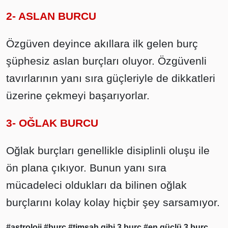
2- ASLAN BURCU
Özgüven deyince akıllara ilk gelen burç
şüphesiz aslan burçları oluyor. Özgüvenli
tavırlarının yanı sıra güçleriyle de dikkatleri
üzerine çekmeyi başarıyorlar.
3- OĞLAK BURCU
Oğlak burçları genellikle disiplinli oluşu ile
ön plana çıkıyor. Bunun yanı sıra
mücadeleci oldukları da bilinen oğlak
burçlarını kolay kolay hiçbir şey sarsamıyor.
#astroloji
#burç
#timsah gibi 3 burç
#en güçlü 3 burç