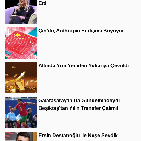
Etti
Çin'de, Anthropıc Endişesi Büyüyor
Altında Yön Yeniden Yukarıya Çevrildi
Galatasaray'ın Da Gündemindeydi...
Beşiktaş'tan Yılın Transfer Çalımı!
Ersin Destanoğlu Ile Neşe Sevdik