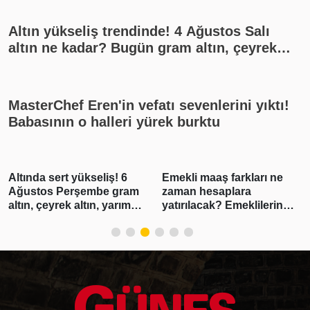
Altın yükseliş trendinde! 4 Ağustos Salı
altın ne kadar? Bugün gram altın, çeyrek
altın kaç lira? Gümüş ne kadar oldu? Son
dakika altın fiyatları, güncel alış satış
rakamları, canlı takip
MasterChef Eren'in vefatı sevenlerini yıktı!
Babasının o halleri yürek burktu
Altında sert yükseliş! 6
Emekli maaş farkları ne
Ağustos Perşembe gram
zaman hesaplara
altın, çeyrek altın, yarım
yatırılacak? Emeklilerin
altın, cumhuriyet altını ne
beklediği haber geldi!
kadar?
Tarih belli oldu