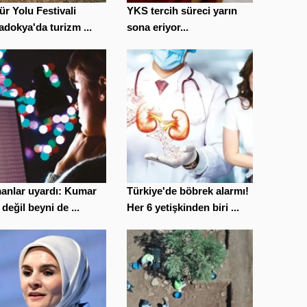
ür Yolu Festivali
YKS tercih süreci yarın
dokya'da turizm ...
sona eriyor...
anlar uyardı: Kumar
Türkiye'de böbrek alarmı!
 değil beyni de ...
Her 6 yetişkinden biri ...