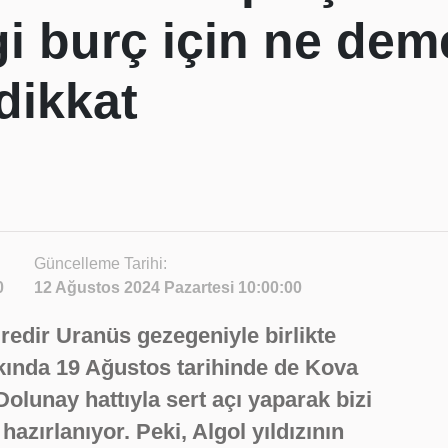
gi burç için ne de
dikkat
Güncelleme Tarihi:
0
12 Ağustos 2024 Pazartesi 10:00:00
üredir Uranüs gezegeniyle birlikte
ında 19 Ağustos tarihinde de Kova
lunay hattıyla sert açı yaparak bizi
azırlanıyor. Peki, Algol yıldızının