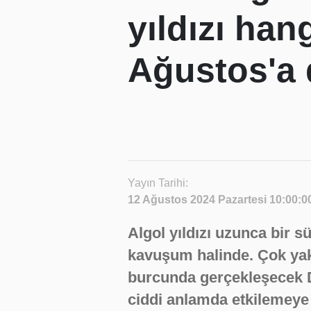
yıldızı han
Ağustos'a 
Yayın Tarihi:
12 Ağustos 2024 Pazartesi 10:00:0
Algol yıldızı uzunca bir s
kavuşum halinde. Çok yak
burcunda gerçekleşecek Do
ciddi anlamda etkilemeye h