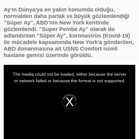
Ay'ın Dünya'ya en yakın konumda olduğu,
normalden daha parlak ve büyük gözlemlendiği
"Süper Ay", ABD'nin New York kentinde
gözlemlendi. "Super Pembe Ay" olarak da
adlandırılan "Süper Ay", koronavirüs (Kovid-19)
ile mücadele kapsamında New York'a gönderilen,
ABD donanmasına ait USNS Comfort isimli
hastane gemisi üzerinde görüldü.
This
is
The media could not be loaded, either because the server
a
or network failed or because the format is not supported.
modal
window.
Video
Player
is
loading.