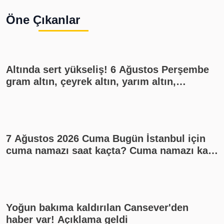
kızdırdı
ü
Öne Çıkanlar
h
s
Altında sert yükseliş! 6 Ağustos Perşembe
gram altın, çeyrek altın, yarım altın,
cumhuriyet altını ne kadar?
7 Ağustos 2026 Cuma Bugün İstanbul için
cuma namazı saat kaçta? Cuma namazı kaç
rekat? En güzel cuma mesajları
Yoğun bakıma kaldırılan Cansever'den
haber var! Açıklama geldi