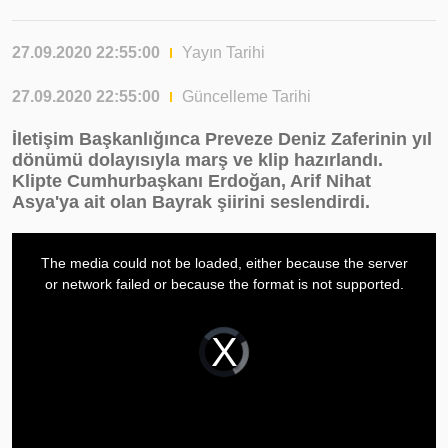
27.09.2020 22:55:00
Yayın Tarihi
27.09.2020 22:55:00
Güncelleme Tarihi
İletişim Başkanlığınca Preveze Deniz Zaferinin yıl
dönümü dolayısıyla marş ve klip hazırlandı.
Klipte Cumhurbaşkanı Erdoğan, Arif Nihat
Asya'ya ait olan Bayrak şiirini seslendirdi.
This
is
The media could not be loaded, either because the server
a
or network failed or because the format is not supported.
modal
window.
Video
Player
is
loading.