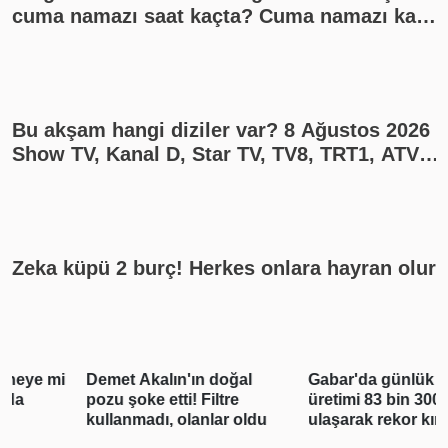
cuma namazı saat kaçta? Cuma namazı kaç
rekat? En güzel cuma mesajları
Bu akşam hangi diziler var? 8 Ağustos 2026
Show TV, Kanal D, Star TV, TV8, TRT1, ATV
yayın akışı
Zeka küpü 2 burç! Herkes onlara hayran olur
Demet Akalın'ın doğal
Gabar'da günlük petrol
pozu şoke etti! Filtre
üretimi 83 bin 300 varile
kullanmadı, olanlar oldu
ulaşarak rekor kırdı